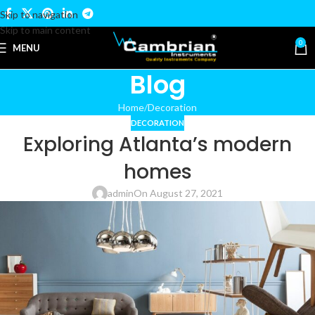
Skip to navigation
Skip to main content
0
MENU
Blog
Home
Decoration
DECORATION
Exploring Atlanta’s modern
homes
admin
On August 27, 2021